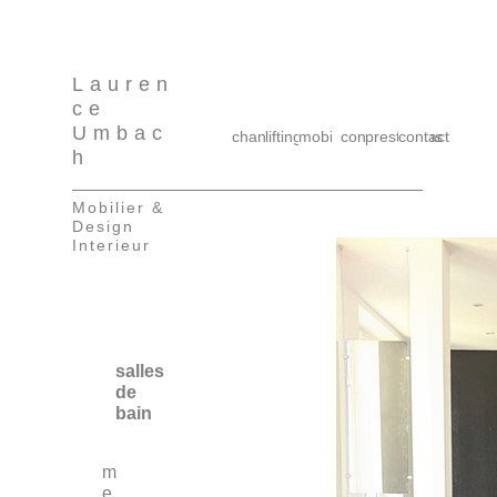
Lauren
ce
Umbac
chantiers
lifting
mobilier
concept
prestations
contact
h
Mobilier &
Design
Interieur
salles
de
bain
m
e